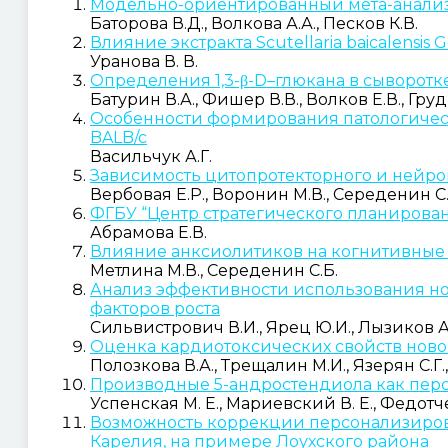
Модельно-ориентированный мета-анализ 
Баторова В.Д., Волкова А.А., Песков К.В.
Влияние экстракта Scutellaria baicalensi
Уранова В. В.
Определения 1,3-β-D–глюкана в сыворот
Батурин В.А., Фишер В.В., Волков Е.В., Груд
Особенности формирования патологичес
BALB/c
Васильчук А.Г.
Зависимость цитопротекторного и нейро
Вербовая Е.Р., Воронин М.В., Середенин С.
ФГБУ “Центр стратегического планиров
Абрамова Е.В.
Влияние анксиолитиков на когнитивные
Метлина М.В., Середенин С.Б.
Анализ эффективности использования но
факторов роста
Сильвистрович В.И., Ярец Ю.И., Лызиков А
Оценка кардиотоксических свойств ново
Полозкова В.А., Трещалин М.И., Язерян С.Г.
Производные 5-андростендиола как пер
Успенская М. Е., Мариевский В. Е., Федотче
Возможность коррекции персонализиров
Карелия, на примере Лоухского района