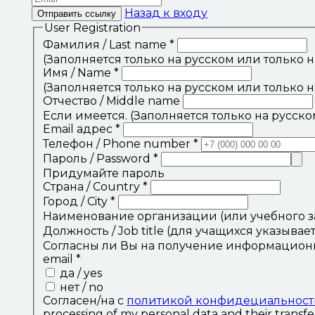
Назад к входу
Отправить ссылку
User Registration
Фамилия / Last name
*
(Заполняется только на русском или только 
Имя / Name
*
(Заполняется только на русском или только 
Отчество / Middle name
Если имеется. (Заполняется только на русск
Email адрес
*
Телефон / Phone number
*
Пароль / Password
*
Придумайте пароль
Страна / Country
*
Город / City
*
Наименование организации (или учебного за
Должность / Job title (для учащихся указывает
Согласны ли Вы на получение информационных
email
*
да / yes
нет / no
Согласен/на с
политикой конфидециальност
processing of my personal data and their transfer