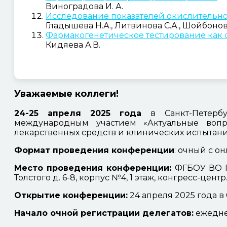
Виноградова И. А.
Исследование показателей окислительно
Гладышева Н.А., Литвинова С.А., Шойбонов 
Фармакогенетическое тестирование как 
Кидяева А.В.
Уважаемые коллеги!
24-25 апреля 2025 года
в Санкт-Петерб
международным участием «Актуальные воп
лекарственных средств и клинических испытан
Формат проведения конференции
: очный с о
Место проведения конференции:
ФГБОУ ВО П
Толстого д. 6-8, корпус №4, 1 этаж, конгресс-центр
Открытие конференции:
24 апреля 2025 года в 
Начало очной регистрации делегатов:
ежеднев