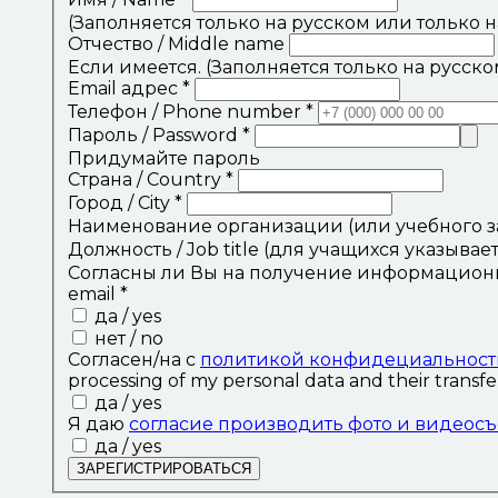
(Заполняется только на русском или только 
Отчество / Middle name
Если имеется. (Заполняется только на русск
Email адрес
*
Телефон / Phone number
*
Пароль / Password
*
Придумайте пароль
Страна / Country
*
Город / City
*
Наименование организации (или учебного за
Должность / Job title (для учащихся указывает
Согласны ли Вы на получение информационных
email
*
да / yes
нет / no
Согласен/на с
политикой конфидециальност
processing of my personal data and their transfer
да / yes
Я даю
согласие производить фото и видеос
да / yes
ЗАРЕГИСТРИРОВАТЬСЯ