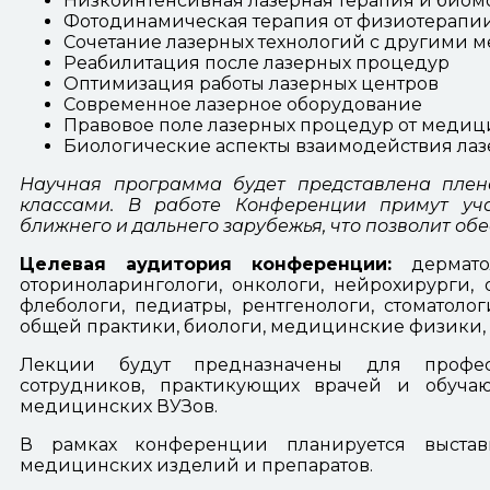
Низкоинтенсивная лазерная терапия и био
Фотодинамическая терапия от физиотерапи
Сочетание лазерных технологий с другими 
Реабилитация после лазерных процедур
Оптимизация работы лазерных центров
Современное лазерное оборудование
Правовое поле лазерных процедур от медиц
Биологические аспекты взаимодействия лаз
Научная программа будет представлена плен
классами.
В работе Конференции примут уча
ближнего и
дальнего зарубежья, что позволит о
Целевая аудитория конференции:
дермато
оториноларингологи, онкологи, нейрохирурги, о
флебологи, педиатры, рентгенологи, стоматоло
общей практики, биологи, медицинские физики,
Лекции будут предназначены для профессо
сотрудников, практикующих врачей и обучаю
медицинских ВУЗов.
В рамках конференции планируется выставк
медицинских изделий и препаратов.