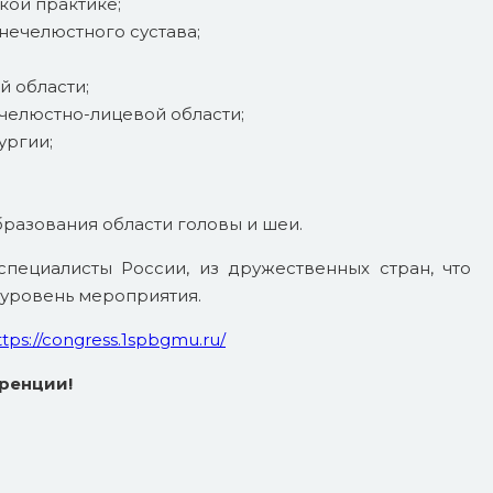
ой практике;
нечелюстного сустава;
 области;
челюстно-лицевой области;
ургии;
разования области головы и шеи.
пециалисты России, из дружественных стран, что
 уровень мероприятия.
ttps://congress.1spbgmu.ru/
ренции!