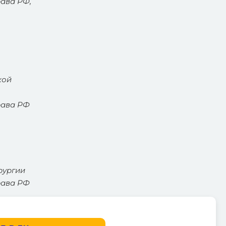
ава РФ,
кой
рава РФ
рургии
рава РФ